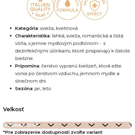
i
(+
Kategória
: svieža, kvetinová
Charakteristika
: ľahká, svieža, romantická a čistá
vôňa, s jemne mydlovým podtónom - s
dezinfekčnými účinkami, ktoré prispievajú k čistote
bielizne
Pripomína
: čerstvo vypranú bielizeň, ktorá ešte
vonia po čerstvom vzduchu, jemnom mydle a
slnečnom dni
Sezóna
: jar, leto
Veľkosť
*Pre zobrazenie dostupnosti zvoľte variant