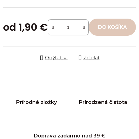
od
1,90 €
DO KOŠÍKA
Jednotková cena:
Opýtať sa
Zdieľať
Prírodné zložky
Prirodzená čistota
Doprava zadarmo nad 39 €