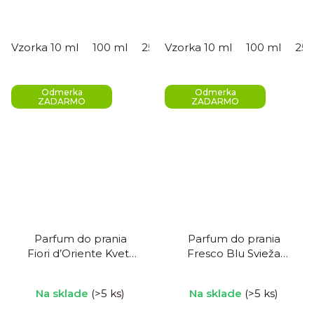
5,0
z
5
Vzorka 10 ml
100 ml
250 ml
Vzorka 10 ml
500 ml
100 ml
250
hviezdičiek.
Odmerka
Odmerka
ZADARMO
ZADARMO
Parfum do prania
Parfum do prania
Fiori d’Oriente
Kvety
Fresco Blu
Svieža
orientu
modrá
Na sklade
(>5 ks)
Na sklade
(>5 ks)