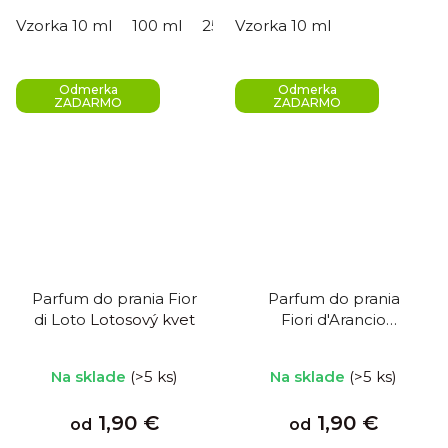
Vzorka 10 ml
100 ml
250 ml
Vzorka 10 ml
500 ml
Odmerka
Odmerka
ZADARMO
ZADARMO
Parfum do prania Fior
Parfum do prania
di Loto
Lotosový kvet
Fiori d'Arancio
Pomarančový kvet
Priemerné
Na sklade
(>5 ks)
Na sklade
(>5 ks)
hodnotenie
produktu
1,90 €
1,90 €
od
od
je