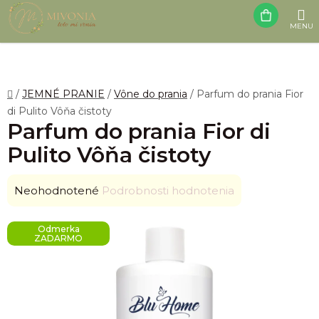
Prejsť
NÁK
na
obsah
KOŠÍ
Domov
/
JEMNÉ PRANIE
/
Vône do prania
/
Parfum do prania Fior
di Pulito
Vôňa čistoty
Parfum do prania Fior di
Pulito
Vôňa čistoty
Priemerné
Neohodnotené
Podrobnosti hodnotenia
hodnotenie
produktu
Odmerka
ZADARMO
je
0,0
z
5
hviezdičiek.