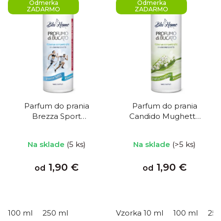
Odmerka
Odmerka
ZADARMO
ZADARMO
Parfum do prania
Parfum do prania
Brezza Sport
Candido Mughetto
Športový vánok
Biela konvalinka
Na sklade
(5 ks)
Na sklade
(>5 ks)
1,90 €
1,90 €
od
od
100 ml
250 ml
Vzorka 10 ml
100 ml
250