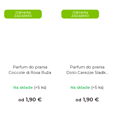
Odmerka
Odmerka
ZADARMO
ZADARMO
Parfum do prania
Parfum do prania
Coccole di Rosa
Ruža
Dolci Carezze
Sladké
pohladenie
Na sklade
(>5 ks)
Na sklade
(>5 ks)
1,90 €
1,90 €
od
od