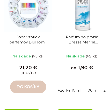
Sada vzoriek
Parfum do prania
parfémov BluHome
Brezza Marina
do prania 18 x 10 ml
Morský vánok
Priemerné
Na sklade
(>5 ks)
Na sklade
(>5 ks)
hodnotenie
produktu
21,20 €
1,90 €
od
je
Jednotková
1,18 € / 1 ks
5,0
cena:
z
DO KOŠÍKA
5
Vzorka 10 ml
100 ml
250
hviezdičiek.