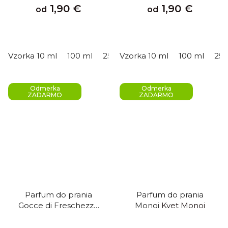
1,90 €
1,90 €
od
od
Vzorka 10 ml
100 ml
250 ml
Vzorka 10 ml
500 ml
100 ml
250
Odmerka
Odmerka
ZADARMO
ZADARMO
Parfum do prania
Parfum do prania
Gocce di Freschezza
Monoi
Kvet Monoi
Kvapky sviežosti