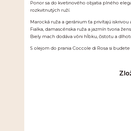
Ponor sa do kvetinového objatia plného elegan
rozkvitnutých ruží.
Marocká ruža a geránium ťa privítajú iskrivou
Fialka, damascénska ruža a jazmín tvoria žens
Biely mach dodáva vôni hĺbku, čistotu a dlhot
S olejom do prania Coccole di Rosa si budete m
Zlo