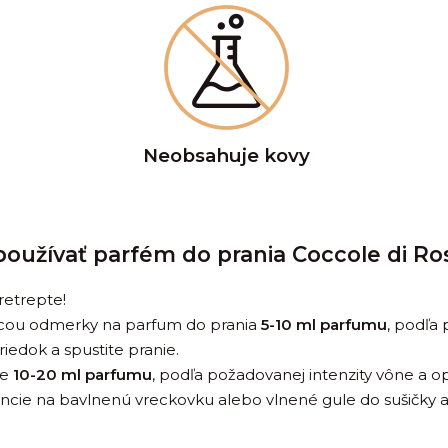
Neobsahuje kovy
oužívať parfém do prania Coccole di Ro
etrepte!
cou odmerky na parfum do prania
5-10 ml parfumu
, podľa
riedok a spustite pranie.
te
10-20 ml parfumu
, podľa požadovanej intenzity vône a op
encie na bavlnenú vreckovku alebo vlnené gule do sušičky 