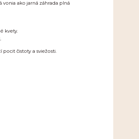
á vonia ako jarná záhrada plná
é kvety.
.
ocit čistoty a sviežosti.
a