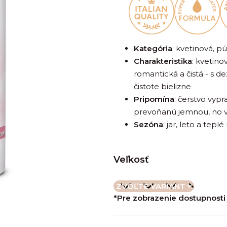
je
0,0
z
5
Kategória
: kvetinová, p
hviezdičiek.
Charakteristika
: k
vetino
romantická a čistá - s d
čistote bielizne
Pripomína
: čerstvo vyp
prevoňanú jemnou, no 
Sezóna
: jar, leto a tepl
Veľkosť
*Pre zobrazenie dostupnosti 