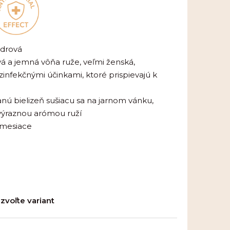
údrová
vá a jemná vôňa ruže, veľmi ženská,
ezinfekčnými účinkami, ktoré prispievajú k
ranú bielizeň sušiacu sa na jarnom vánku,
výraznou arómou ruží
é mesiace
zvoľte variant