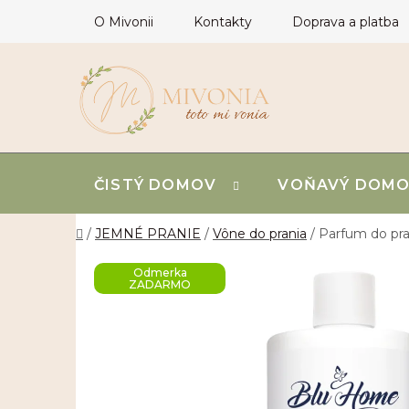
Prejsť
O Mivonii
Kontakty
Doprava a platba
na
obsah
ČISTÝ DOMOV
VOŇAVÝ DOM
Domov
/
JEMNÉ PRANIE
/
Vône do prania
/
Parfum do pra
Odmerka
ZADARMO