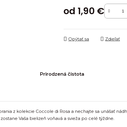
od
1,90 €
Jednotková cena:
Opýtať sa
Zdieľať
Prirodzená čistota
prania z kolekcie Coccole di Rosa a nechajte sa unášať ná
 zostane Vaša bielizeň voňavá a svieža po celé týždne.