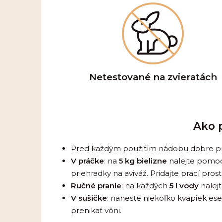
Netestované na zvieratách
Ako p
Pred každým použitím nádobu dobre pr
V práčke
: na
5 kg bielizne
nalejte pomo
priehradky na aviváž. Pridajte prací prost
Ručné pranie
: na každých
5 l vody
nalej
V sušičke
: naneste niekoľko kvapiek es
prenikať vôni.