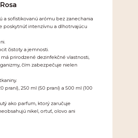
 Rosa
ú a sofistikovanú arómu bez zanechania
že poskytnúť intenzívnu a dlhotrvajúcu
ni.
it čistoty a jemnosti.
 má prirodzené dezinfekčné vlastnosti,
organizmy, čím zabezpečuje nielen
tkaniny.
0 praní), 250 ml (50 praní) a 500 ml (100
utý ako parfum, ktorý zaručuje
obsahujú nikel, ortuť, olovo ani