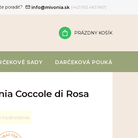
te poradiť?
info@mivonia.sk
(+421 952 483 867)
PRÁZDNY KOŠÍK
NÁKUPNÝ
KOŠÍK
RČEKOVÉ SADY
DARČEKOVÁ POUKÁŽKA
nia Coccole di Rosa
i hodnotenia