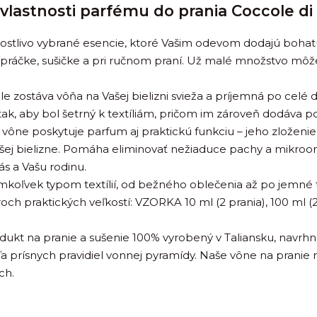
vlastnosti parfému do prania Coccole di
stlivo vybrané esencie, ktoré Vašim odevom dodajú bohat
 v práčke, sušičke a pri ručnom praní. Už malé množstvo mô
e zostáva vôňa na Vašej bielizni svieža a príjemná po celé d
ak, aby bol šetrný k textíliám, pričom im zároveň dodáva poc
ône poskytuje parfum aj praktickú funkciu – jeho zloženie
 Vašej bielizne. Pomáha eliminovať nežiaduce pachy a mikro
ás a Vašu rodinu.
mkoľvek typom textílií, od bežného oblečenia až po jemné 
roch praktických veľkostí: VZORKA 10 ml (2 prania), 100 ml (2
dukt na pranie a sušenie 100% vyrobený v Taliansku, navrhn
prísnych pravidiel vonnej pyramídy. Naše vône na pranie ne
ch.