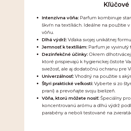
Kľúčové 
Intenzívna vôňa:
Parfum kombinuje staro
škvŕn na textíliách. Ideálne na použitie
vôňu.
Dlhá výdrž:
Vďaka svojej unikátnej formul
Jemnosť k textíliám:
Parfum je vyvinutý t
Dezinfekčné účinky:
Okrem dlhotrvácej v
ktoré prispievajú k hygienickej čistote
sviežosť, ale aj dodatočnú ochranu pre V
Univerzálnosť:
Vhodný na použitie s aký
Štyri praktické veľkosti:
Vyberte si zo šty
praní) a prevoňajte svoju bielizeň.
Vôňa, ktorú môžete nosiť:
Špeciálny pro
koncentrovanú arómu a dlhú výdrž podľa 
parabény a neboli testované na zvieratá