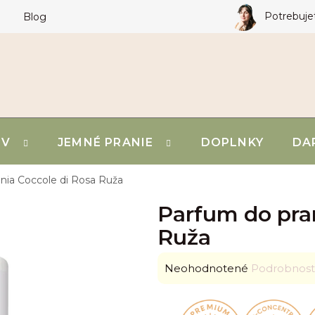
Potrebuje
Blog
OV
JEMNÉ PRANIE
DOPLNKY
DA
nia Coccole di Rosa
Ruža
Parfum do pra
Ruža
Priemerné
Neohodnotené
Podrobnost
hodnotenie
produktu