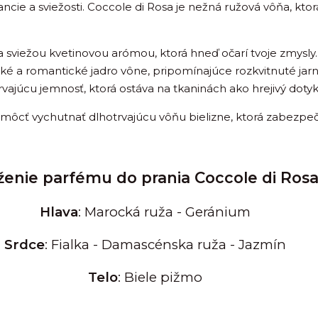
cie a sviežosti. Coccole di Rosa je nežná ružová vôňa, ktor
 a sviežou kvetinovou arómou, ktorá hneď očarí tvoje zmysly.
ké a romantické jadro vône, pripomínajúce rozkvitnuté jarn
rvajúcu jemnosť, ktorá ostáva na tkaninách ako hrejivý dotyk
ôcť vychutnať dlhotrvajúcu vôňu bielizne, ktorá zabezpečí p
ženie parfému do prania Coccole di Ros
Hlava
: Marocká ruža - Geránium
Srdce
: Fialka - Damascénska ruža - Jazmín
Telo
: Biele pižmo