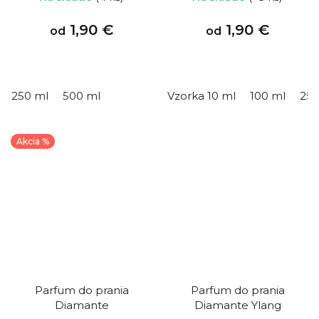
1,90 €
1,90 €
od
od
250 ml
500 ml
Vzorka 10 ml
100 ml
250
Akcia %
Parfum do prania
Parfum do prania
Diamante
Diamante Ylang