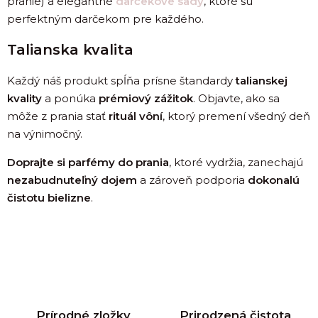
pranie) a elegantné
darčekové sady
, ktoré sú
perfektným darčekom pre každého.
Talianska kvalita
Každý náš produkt spĺňa prísne štandardy
talianskej
kvality
a ponúka
prémiový zážitok
. Objavte, ako sa
môže z prania stať
rituál vôní
, ktorý premení všedný deň
na výnimočný.
Doprajte si parfémy do prania
, ktoré vydržia, zanechajú
nezabudnuteľný dojem
a zároveň podporia
dokonalú
čistotu bielizne
.
Prírodné zložky
Prirodzená čistota