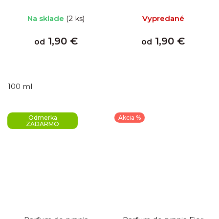
Na sklade
(2 ks)
Vypredané
1,90 €
1,90 €
od
od
100 ml
Odmerka
Akcia %
ZADARMO