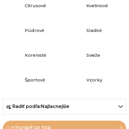
Citrusové
Kvetinové
Púdrové
Sladké
Korenisté
Svieže
Športové
Vzorky
R
Radiť podľa:
Najlacnejšie
a
d
Po
po
e
OTVORIŤ FILTER