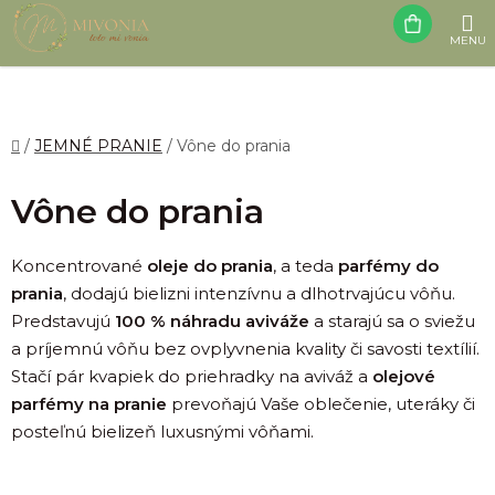
Prejsť
NÁK
na
obsah
KOŠÍ
Domov
/
JEMNÉ PRANIE
/
Vône do prania
Vône do prania
Koncentrované
oleje do prania
, a teda
parfémy do
prania
, dodajú bielizni intenzívnu a dlhotrvajúcu vôňu.
Predstavujú
100 % náhradu aviváže
a starajú sa o sviežu
a príjemnú vôňu bez ovplyvnenia kvality či savosti textílií.
Stačí pár kvapiek do priehradky na aviváž a
olejové
parfémy na pranie
prevoňajú Vaše oblečenie, uteráky či
posteľnú bielizeň luxusnými vôňami.