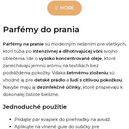
n
l
k
HORE
á
o
d
v
a
a
Parfémy do prania
c
n
i
i
e
e
Parfémy na pranie
sú moderným riešením pre všetkých,
p
ktorí túžia po
intenzívnej a dlhotrvajúcej vôni
svojho
r
oblečenia. Ide o
vysoko koncentrované oleje
, ktoré
v
zanechávajú jemnú arómu na textíliách bez
k
podráždenia pokožky. Vďaka
šetrnému zloženiu
sú
y
vhodné aj pre
detské prádlo
a
ľudí s citlivou pokožkou
.
v
ý
Navyše majú aj
dezinfekčné účinky
, ktoré prispievajú k
p
dokonalej čistote bielizne.
i
s
Jednoduché použitie
u
Pridajte pár kvapiek do priehradky na aviváž.
Aplikujte na vlnené gule do sušičky pre