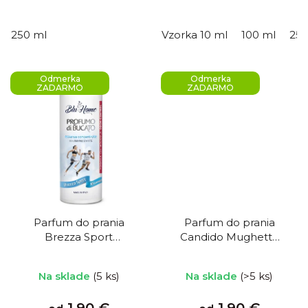
v
250 ml
Vzorka 10 ml
100 ml
250
Odmerka
Odmerka
ZADARMO
ZADARMO
Parfum do prania
Parfum do prania
Brezza Sport
Candido Mughetto
Športový vánok
Biela konvalinka
Na sklade
(5 ks)
Na sklade
(>5 ks)