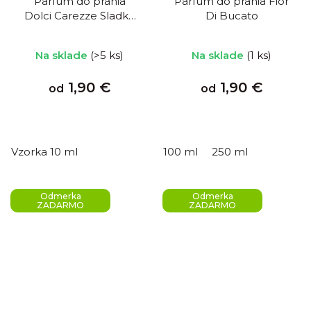
Parfum do prania
Parfum do prania Fior
Dolci Carezze
Sladké
Di Bucato
pohladenie
Na sklade
(>5 ks)
Na sklade
(1 ks)
1,90 €
1,90 €
od
od
Vzorka 10 ml
100 ml
250 ml
Odmerka
Odmerka
ZADARMO
ZADARMO