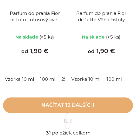
Parfum do prania Fior
Parfum do prania Fior
di Loto
Lotosový kvet
di Pulito
Vôňa čistoty
Priemerné
Na sklade
(>5 ks)
Na sklade
(>5 ks)
hodnotenie
produktu
1,90 €
1,90 €
od
od
je
5,0
z
5
Vzorka 10 ml
100 ml
250 ml
Vzorka 10 ml
500 ml
100 ml
hviezdičiek.
NAČÍTAŤ 12 ĎALŠÍCH
S
1
t
3
r
O
á
31
položiek celkom
v