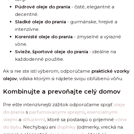
Púdrové oleje do prania
- čisté, elegantné a
decentné.
Sladké oleje do prania
- gurmánske, hrejivé a
intenzívne.
Korenisté oleje do prania
- zmyselné a výrazné
vône.
Svieže, športové oleje do prania
- ideálne na
každodenné použitie.
Ak si nie ste istí výberom, odporúčame
praktické vzorky
olejov
, vďaka ktorým si nájdete svoju obľúbenú vôňu.
Kombinujte a prevoňajte celý domov
Pre ešte intenzívnejší zážitok odporúčame spojiť
oleje
do prania
s
parfumovanými sprejmi
,
esenciálnymi
olejmi
a
difuzérmi
, ktoré sa postarajú o príjemné
vône
do bytu
. Nechýbajú ani
doplnky
(odmerky, vrecká na