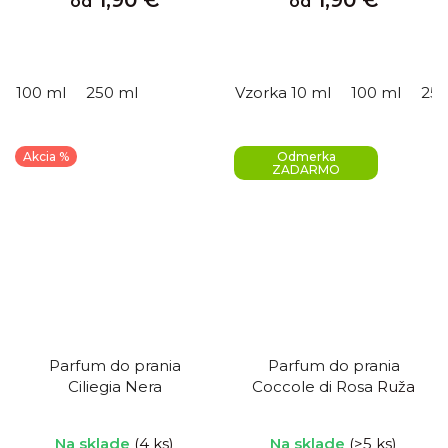
1,90 €
1,90 €
od
od
100 ml
250 ml
Vzorka 10 ml
100 ml
250
Akcia %
Odmerka
ZADARMO
Parfum do prania
Parfum do prania
Ciliegia Nera
Coccole di Rosa
Ruža
Na sklade
(4 ks)
Na sklade
(>5 ks)