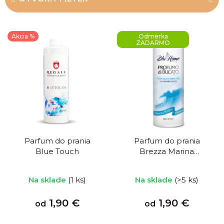
n
i
(+
i
V
Akcia %
Odmerka
e
ý
ZADARMO
p
p
r
i
o
s
d
p
u
r
k
o
Parfum do prania
Parfum do prania
t
d
Blue Touch
Brezza Marina
o
u
Morský vánok
v
k
Na sklade
(1 ks)
Na sklade
(>5 ks)
t
1,90 €
1,90 €
od
od
o