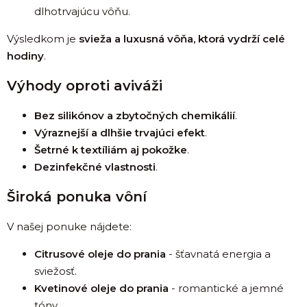
dlhotrvajúcu vôňu.
Výsledkom je
svieža a luxusná vôňa, ktorá vydrží celé
hodiny
.
Výhody oproti aviváži
Bez silikónov a zbytočných chemikálií
.
Výraznejší a dlhšie trvajúci efekt
.
Šetrné k textíliám aj pokožke
.
Dezinfekčné vlastnosti
.
Široká ponuka vôní
V našej ponuke nájdete:
Citrusové oleje do prania
- šťavnatá energia a
sviežosť.
Kvetinové oleje do prania
- romantické a jemné
tóny.