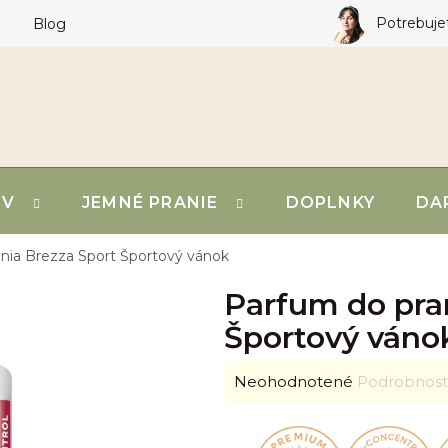
Potrebuje
Blog
OV
JEMNÉ PRANIE
DOPLNKY
DA
nia Brezza Sport
Športový vánok
Parfum do pra
Športový váno
Priemerné
Neohodnotené
Podrobnost
hodnotenie
produktu