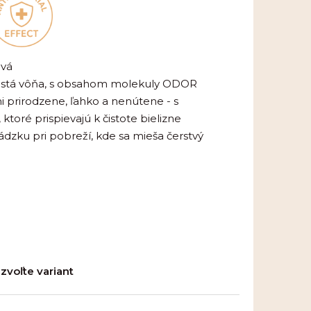
ová
, čistá vôňa, s obsahom molekuly ODOR
 prirodzene, ľahko a nenútene - s
ktoré prispievajú k čistote bielizne
ádzku pri pobreží, kde sa mieša čerstvý
zvoľte variant