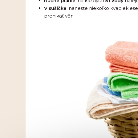
Ručné pranie
: na každých
5 l vody
nalej
V sušičke
: naneste niekoľko kvapiek es
prenikať vôni.