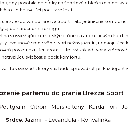
 tak, aby pôsobila do hĺbky na športové oblečenie a poskyto
va aj dlhotrvajúci pocit sviežosti.
ou a sviežou vôňou Brezza Sport. Táto jedinečná kompozícia
oty aj po náročnom tréningu.
prelína s osviežujúcimi morskými tónmi a aromatickým kard
ly. Kvetinové srdce vône tvorí nežný jazmín, upokojujúca l
roveň povzbudzujúcu arómu. Hrejivý základ tvoria krémové
dlhotrvajúcu sviežosť a pocit komfortu.
 zážitok sviežosti, ktorý vás bude sprevádzať pri každej aktiv
oženie parfému do prania Brezza Sport
 Petitgrain - Citrón - Morské tóny - Kardamón - Je
Srdce
: Jazmín - Levanduľa - Konvalinka