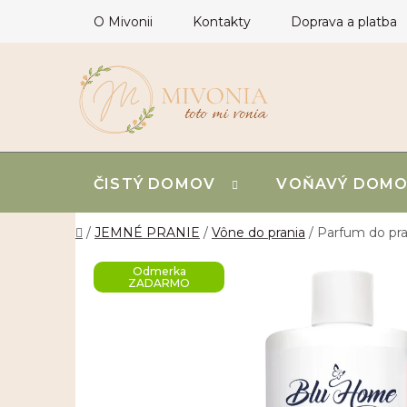
Prejsť
O Mivonii
Kontakty
Doprava a platba
na
obsah
ČISTÝ DOMOV
VOŇAVÝ DOM
Domov
/
JEMNÉ PRANIE
/
Vône do prania
/
Parfum do pra
Odmerka
ZADARMO