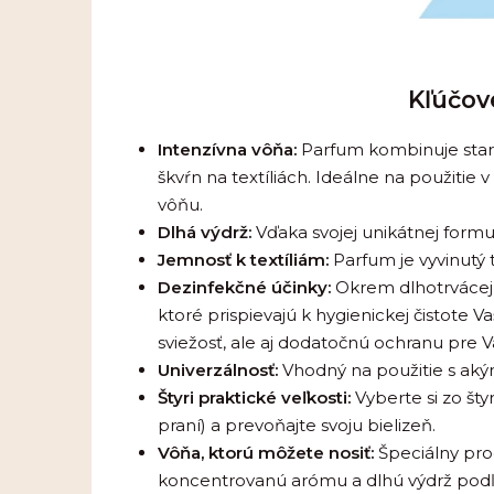
Kľúčov
Intenzívna vôňa:
Parfum kombinuje staro
škvŕn na textíliách. Ideálne na použitie
vôňu.
Dlhá výdrž:
Vďaka svojej unikátnej formul
Jemnosť k textíliám:
Parfum je vyvinutý t
Dezinfekčné účinky:
Okrem dlhotrvácej 
ktoré prispievajú k hygienickej čistote
sviežosť, ale aj dodatočnú ochranu pre V
Univerzálnosť:
Vhodný na použitie s aký
Štyri praktické veľkosti:
Vyberte si zo šty
praní) a prevoňajte svoju bielizeň.
Vôňa, ktorú môžete nosiť:
Špeciálny pro
koncentrovanú arómu a dlhú výdrž podľa 