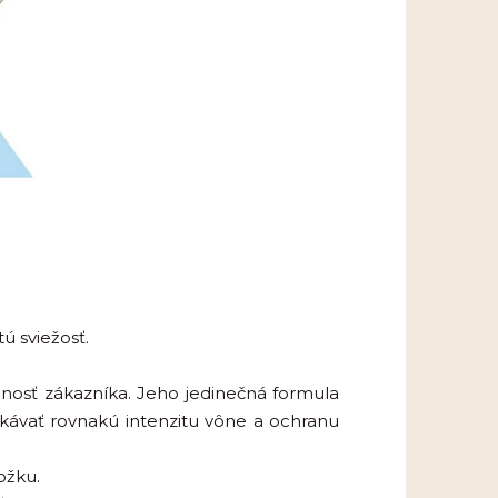
ú sviežosť.
ojnosť zákazníka. Jeho jedinečná formula
akávať rovnakú intenzitu vône a ochranu
ožku.