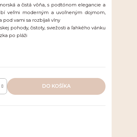
, morská a čistá vôňa, s podtónom elegancie a
ôsobí veľmi moderným a uvoľneným dojmom,
a pod vami sa rozbíjali vlny
skej pohody, čistoty, sviežosti a ľahkého vánku
ka po pláži
DO KOŠÍKA