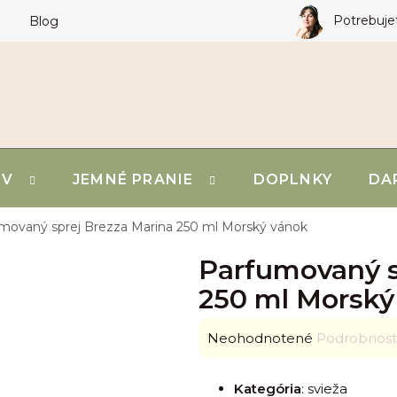
Potrebuje
Blog
OV
JEMNÉ PRANIE
DOPLNKY
DA
movaný sprej Brezza Marina 250 ml
Morský vánok
Parfumovaný s
250 ml
Morský
Priemerné
Neohodnotené
Podrobnost
hodnotenie
produktu
Kategória
: svieža