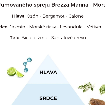
rfumovaného spreju Brezza Marina - Mor
Hlava
: Ozón - Bergamot - Calone
dce
: Jazmín - Morské riasy - Levanduľa - Vetiver
Telo
: Biele pižmo - Santalové drevo