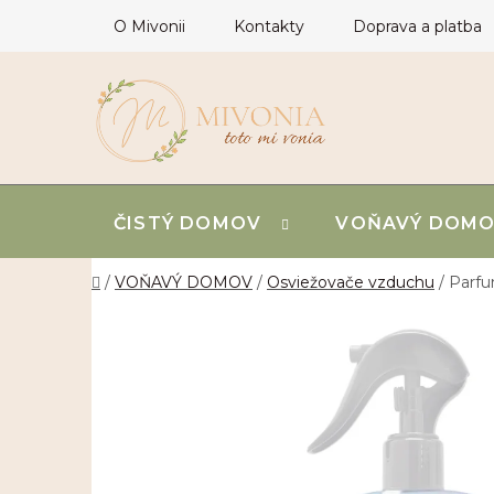
Prejsť
O Mivonii
Kontakty
Doprava a platba
na
obsah
ČISTÝ DOMOV
VOŇAVÝ DOM
Domov
/
VOŇAVÝ DOMOV
/
Osviežovače vzduchu
/
Parfu