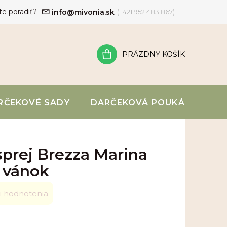
te poradiť?
info@mivonia.sk
(+421 952 483 867)
PRÁZDNY KOŠÍK
NÁKUPNÝ
KOŠÍK
RČEKOVÉ SADY
DARČEKOVÁ POUKÁŽKA
prej Brezza Marina
 vánok
i hodnotenia