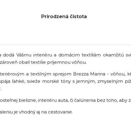
Prirodzená čistota
 dodá Vášmu interiéru a domácim textíliám okamžitú svi
zároveň obalí textílie príjemnou vôňou.
teriérovým a textilným sprejom Brezza Marina - vôňou, k
 spája ľahké, svieže morské tóny s jemným, zmyselným pi
.
osteľnej bielizne, interiéru auta, či čalúnenia bez toho, aby
eniu je vhodný aj na cestovanie.