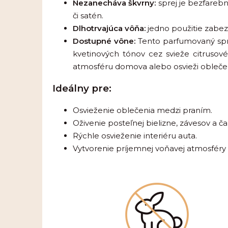
Nezanecháva škvrny:
sprej je bezfareb
či satén.
Dlhotrvajúca vôňa:
jedno použitie zabezp
Dostupné vône:
Tento parfumovaný spre
kvetinových tónov cez svieže citrusov
atmosféru domova alebo osvieži obleče
Ideálny pre:
Osvieženie oblečenia medzi praním.
Oživenie posteľnej bielizne, závesov a ča
Rýchle osvieženie interiéru auta.
Vytvorenie príjemnej voňavej atmosféry