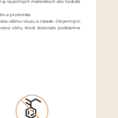
iť aj na jemných materiáloch ako hodváb
lu a prostredia.
sobia vášmu vkusu a nálade. Od jemných
 pravú vôňu, ktorá dokonale podčiarkne