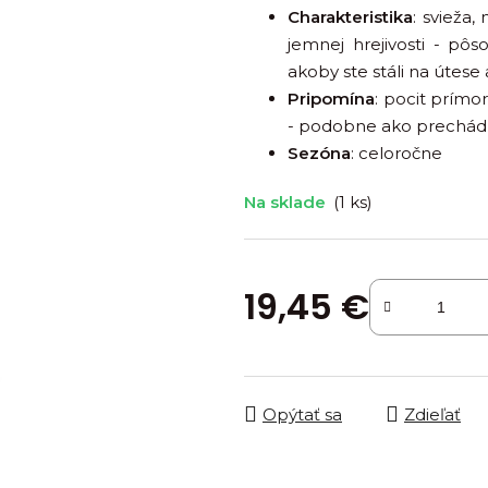
je
Charakteristika
: svieža
0,0
jemnej hrejivosti - p
z
akoby ste stáli na útese 
5
Pripomína
: pocit prímor
hviezdičiek.
- podobne ako prechádz
Sezóna
: celoročne
Na sklade
(1 ks)
19,45 €
Jednotková cena:
Opýtať sa
Zdieľať