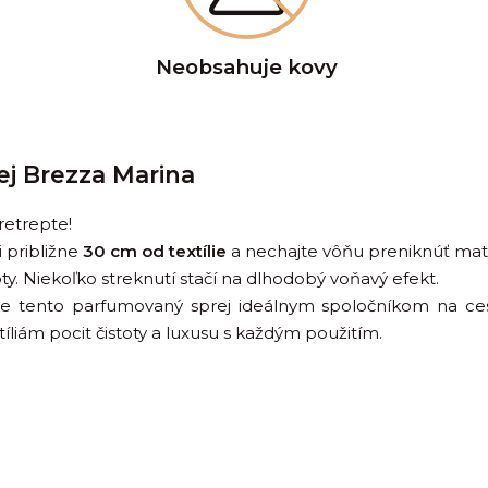
Neobsahuje kovy
ej Brezza Marina
etrepte!
 približne
30 cm od textílie
a nechajte vôňu preniknúť mat
toty. Niekoľko streknutí stačí na dlhodobý voňavý efekt.
 tento parfumovaný sprej ideálnym spoločníkom na cest
íliám pocit čistoty a luxusu s každým použitím.