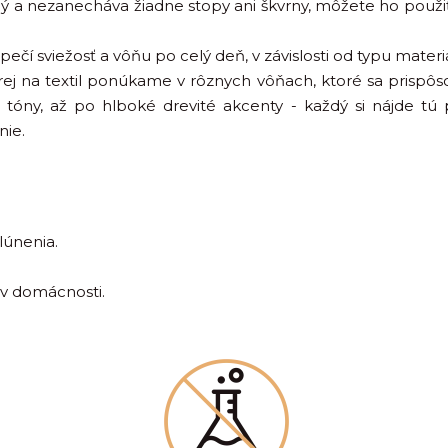
ný a nezanecháva žiadne stopy ani škvrny, môžete ho použ
ečí sviežosť a vôňu po celý deň, v závislosti od typu materiá
j na textil ponúkame v rôznych vôňach, ktoré sa prispô
é tóny, až po hlboké drevité akcenty - každý si nájde tú
nie.
lúnenia.
 v domácnosti.