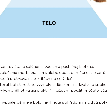
anín, vrátane čalúnenia, záclon a posteľnej bielizne.
 oblečenie medzi praniami, alebo dodať domácnosti okamžit
torá pretrváva na textíliách po celý deň.
xtil bol starostlivo vyvinutý s dôrazom na kvalitu a spok
 výkon a dlhotrvajúci efekt. Pri každom použití môžete oč
 je hypoalergénne a bolo navrhnuté s ohľadom na citlivú pok