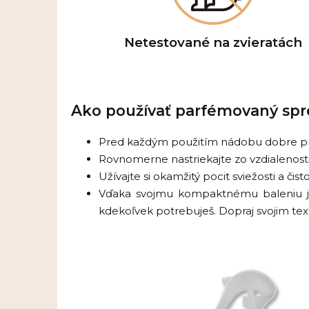
Netestované na zvieratách
Ako používať parfémovaný spr
Pred každým použitím nádobu dobre pr
Rovnomerne nastriekajte zo vzdialenosti
Užívajte si okamžitý pocit sviežosti a čis
Vďaka svojmu kompaktnému baleniu je
kdekoľvek potrebuješ. Dopraj svojim text