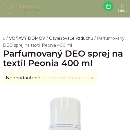
Prejsť
NÁK
na
obsah
KOŠÍ
Domov
/
VOŇAVÝ DOMOV
/
Osviežovače vzduchu
/
Parfumovaný
DEO sprej na textil Peonia 400 ml
Parfumovaný DEO sprej na
textil Peonia 400 ml
Priemerné
Neohodnotené
Podrobnosti hodnotenia
hodnotenie
produktu
je
0,0
z
5
hviezdičiek.