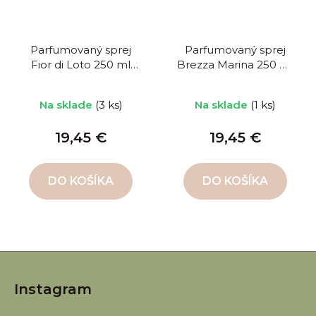
Parfumovaný sprej
Parfumovaný sprej
Fior di Loto 250 ml
Brezza Marina 250 ml
Lotosový kvet
Morský vánok
Na sklade
(3 ks)
Na sklade
(1 ks)
19,45 €
19,45 €
DO KOŠÍKA
DO KOŠÍKA
Z
á
Instagram
p