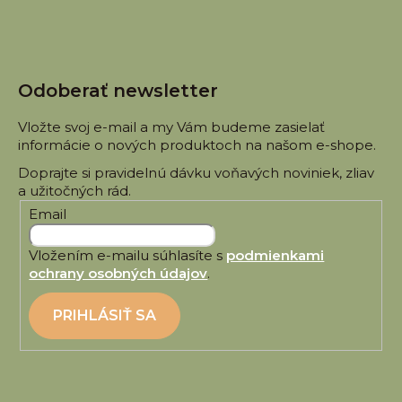
ä
t
i
e
Odoberať newsletter
Vložte svoj e-mail a my Vám budeme zasielať
informácie o nových produktoch na našom e-shope.
Email
Vložením e-mailu súhlasíte s
podmienkami
ochrany osobných údajov
.
PRIHLÁSIŤ SA