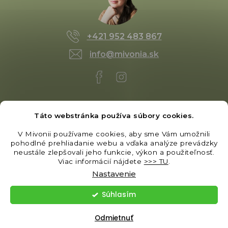
+421 952 483 867
info@mivonia.sk
Táto webstránka používa súbory cookies.
V Mivonii používame cookies, aby sme Vám umožnili
pohodlné prehliadanie webu a vďaka analýze prevádzky
neustále zlepšovali jeho funkcie, výkon a použiteľnosť.
Viac informácií nájdete
>>> TU
.
Nastavenie
Súhlasím
Vytvoril Shoptet
|
Upravil Balkys
Copyright 2026
Mivonia.sk
. Všetky práva vyhradené.
Odmietnuť
Upraviť nastavenie cookies