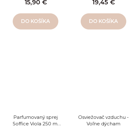
15,90 €
19,45 €
DO KOŠÍKA
DO KOŠÍKA
Parfumovaný sprej
Osviežovač vzduchu -
Soffice Viola 250 ml
Voľne dýcham
Jemná fialka