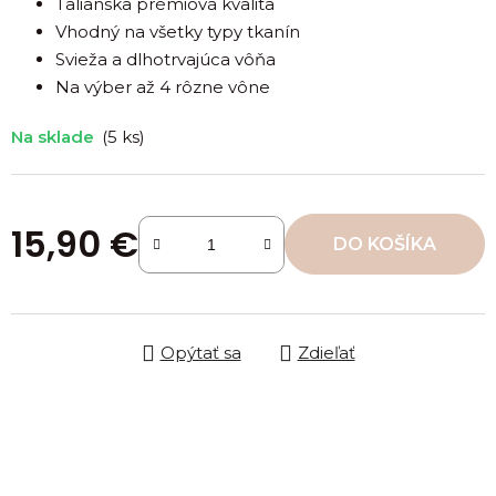
Talianska prémiová kvalita
i
Vhodný na všetky typy tkanín
(+
Svieža a dlhotrvajúca vôňa
Na výber až 4 rôzne vône
Na sklade
(5 ks)
15,90 €
DO KOŠÍKA
Jednotková cena:
Opýtať sa
Zdieľať