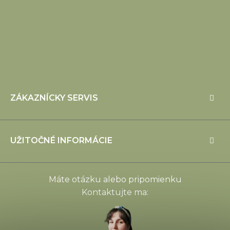
ZÁKAZNÍCKY SERVIS
Kontakty
Doprava a platba
UŽITOČNÉ INFORMÁCIE
Obchodné podmienky
O Mivonii
Ochrana osobných údajov
Blog
Reklamácia a vrátenie tovaru
Máte otázku alebo pripomienku
Najčastejšie otázky
Kontaktujte ma: