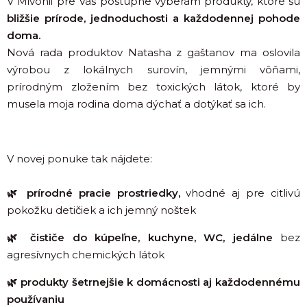
V Mivonii pre Vás postupne vyberám produkty, ktoré sú
bližšie prírode, jednoduchosti a každodennej pohode
doma.
Nová rada produktov Natasha z gaštanov ma oslovila
výrobou z lokálnych surovín, jemnými vôňami,
prírodným zložením bez toxických látok, ktoré by
musela moja rodina doma dýchať a dotýkať sa ich.
V novej ponuke tak nájdete:
🌿 prírodné pracie prostriedky,
vhodné aj pre citlivú
pokožku detičiek a ich jemný noštek
🌿 čističe do kúpeľne, kuchyne, WC, jedálne
bez
agresívnych chemických látok
🌿 produkty šetrnejšie k domácnosti aj každodennému
používaniu