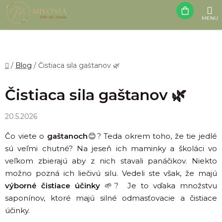
Prejsť
NÁK
na
obsah
KOŠÍ
Domov
/
Blog
/
Čistiaca sila gaštanov 🌿
Čistiaca sila gaštanov 🌿
20.5.2026
Čo viete o
gaštanoch
😊? Teda okrem toho, že tie jedlé
sú veľmi chutné? Na jeseň ich maminky a školáci vo
veľkom zbierajú aby z nich stavali
panáčikov. Niekto
možno pozná ich liečivú silu. Vedeli ste však, že majú
výborné
čistiace
účinky
🌱? Je to vďaka množstvu
saponínov, ktoré
majú silné odmasťovacie a čistiace
účinky.