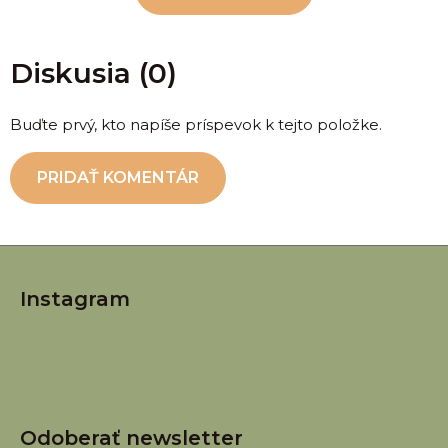
Diskusia (0)
Buďte prvý, kto napíše príspevok k tejto položke.
PRIDAŤ KOMENTÁR
Z
á
Instagram
p
ä
t
i
e
Odoberať newsletter