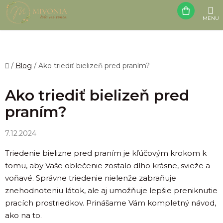
Prejsť
NÁK
na
obsah
KOŠÍ
Domov
/
Blog
/
Ako triediť bielizeň pred praním?
Ako triediť bielizeň pred
praním?
7.12.2024
Triedenie bielizne pred praním je kľúčovým krokom k
tomu, aby Vaše oblečenie zostalo dlho krásne, svieže a
voňavé. Správne triedenie nielenže zabraňuje
znehodnoteniu látok, ale aj umožňuje lepšie preniknutie
pracích prostriedkov. Prinášame Vám kompletný návod,
ako na to.