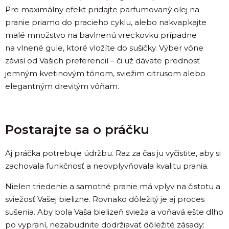
Pre maximálny efekt pridajte parfumovaný olej na
pranie priamo do pracieho cyklu, alebo nakvapkajte
malé množstvo na bavlnenú vreckovku prípadne
na vlnené gule, ktoré vložíte do sušičky. Výber vône
závisí od Vašich preferencií – či už dávate prednosť
jemným kvetinovým tónom, sviežim citrusom alebo
elegantným drevitým vôňam.
Postarajte sa o práčku
Aj práčka potrebuje údržbu. Raz za čas ju vyčistite, aby si
zachovala funkčnosť a neovplyvňovala kvalitu prania.
Nielen triedenie a samotné pranie má vplyv na čistotu a
sviežosť Vašej bielizne. Rovnako dôležitý je aj proces
sušenia. Aby bola Vaša bielizeň svieža a voňavá ešte dlho
po vypraní, nezabudnite dodržiavať dôležité zásady: