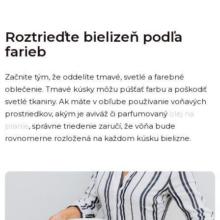
Roztrieďte bielizeň podľa
farieb
Začnite tým, že oddelíte tmavé, svetlé a farebné
oblečenie. Tmavé kúsky môžu púšťať farbu a poškodiť
svetlé tkaniny. Ak máte v obľube používanie voňavých
prostriedkov, akým je aviváž či parfumovaný
olej na
pranie
, správne triedenie zaručí, že vôňa bude
rovnomerne rozložená na každom kúsku bielizne.
Po
po