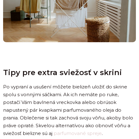
Tipy pre extra sviežosť v skrini
Po vypraní a usušení môžete bielizeň uložiť do skrine
spolu s vonnými sáčkami. Ak ich nemáte po ruke,
postačí Vám bavlnená vreckovka alebo obrúsok
napustený pár kvapkami parfumovaného oleja do
prania. Oblečenie si tak zachová svoju vôňu, akoby bolo
práve opraté. Skvelou alternatívou ako obnoviť vôňu a
sviežosť bielizne sú aj
parfumované spreje
.