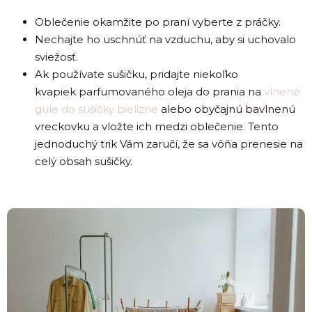
Oblečenie okamžite po praní vyberte z práčky.
Nechajte ho uschnúť na vzduchu, aby si uchovalo
sviežosť.
Ak používate sušičku, pridajte niekoľko
kvapiek parfumovaného oleja do prania na
vlnené
gule do sušičky bielizne
alebo obyčajnú bavlnenú
vreckovku a vložte ich medzi oblečenie. Tento
jednoduchý trik Vám zaručí, že sa vôňa prenesie na
celý obsah sušičky.